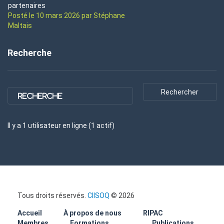
partenaires
Posté le 10 mars 2026 par Stéphane
Maltais
Recherche
Il y a
1
utilisateur
en ligne (
1
actif
)
Tous droits réservés.
CIISOQ
© 2026
Accueil
À propos de nous
RIPAC
Membres
Formations
Publications