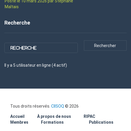
Posté le 10 mars 2026 par Stéphane
Maltais
Recherche
Il y a
5
utilisateur
en ligne (
4
actif
)
Tous droits réservés.
CIISOQ
© 2026
Accueil
À propos de nous
RIPAC
Membres
Formations
Publications