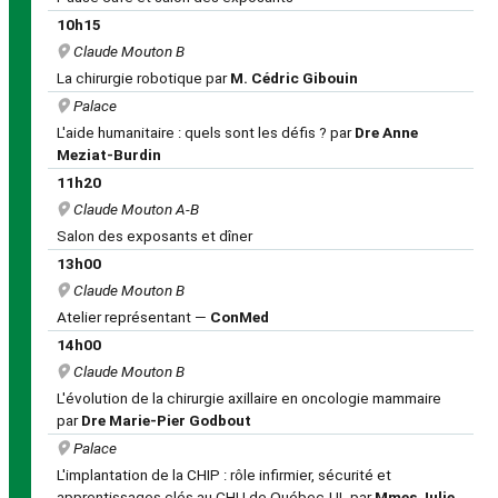
10h15
Claude Mouton B
La chirurgie robotique par
M. Cédric Gibouin
Palace
L'aide humanitaire : quels sont les défis ? par
Dre Anne
Meziat-Burdin
11h20
Claude Mouton A-B
Salon des exposants et dîner
13h00
Claude Mouton B
Atelier représentant —
ConMed
14h00
Claude Mouton B
L'évolution de la chirurgie axillaire en oncologie mammaire
par
Dre Marie-Pier Godbout
Palace
L'implantation de la CHIP : rôle infirmier, sécurité et
apprentissages clés au CHU de Québec-UL par
Mmes Julie