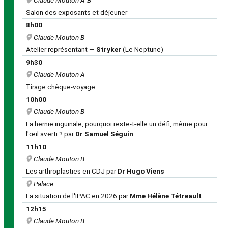
Claude Mouton A-B
Salon des exposants et déjeuner
8h00
Claude Mouton B
Atelier représentant —
Stryker
(Le Neptune)
9h30
Claude Mouton A
Tirage chèque-voyage
10h00
Claude Mouton B
La hernie inguinale, pourquoi reste-t-elle un défi, même pour
l'œil averti ? par
Dr Samuel Séguin
11h10
Claude Mouton B
Les arthroplasties en CDJ par
Dr Hugo Viens
Palace
La situation de l'IPAC en 2026 par
Mme Hélène Tétreault
12h15
Claude Mouton B