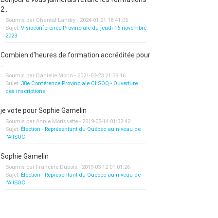
2...
Soumis par Chantal Landry - 2024-01-21 18:41:05
Sujet:
Visioconférence Provinciale du jeudi 16 novembre
2023
Combien d’heures de formation accréditée pour
...
Soumis par Danielle Morin - 2021-03-23 21:38:16
Sujet:
38e Conférence Provinciale CIISOQ - Ouverture
des inscriptions
je vote pour Sophie Gamelin
Soumis par Annie Morissette - 2019-03-14 01:32:42
Sujet:
Élection - Représentant du Québec au niveau de
l'AIISOC
Sophie Gamelin
Soumis par Francine Dubois - 2019-03-12 01:01:26
Sujet:
Élection - Représentant du Québec au niveau de
l'AIISOC