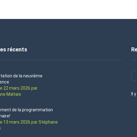
les récents
R
tation de la neuvième
ence
le 22 mars 2026 par
Il 
ne Maltais
ement de la programmation
naire!
le 13 mars 2026 par Stéphane
s