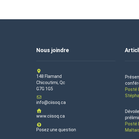
Nous joindre
Artic
148 Flamand
Présen
Chicoutimi, Qc
confér
G7G 1G5
Posté 
Stépha
info@ciisoq.ca
Dévoil
www.ciisoq.ca
prélimi
Posté 
Posez une question
Maltai