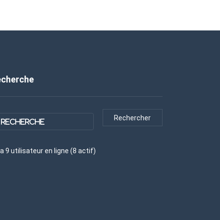
echerche
y a
9
utilisateur
en ligne (
8
actif
)