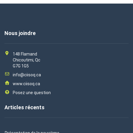
Nous joindre
148 Flamand
Chicoutimi, Qc
G7G 1G5
info@ciisoq.ca
www.ciisoq.ca
Posez une question
Articles récents
Présentation de la neuvième