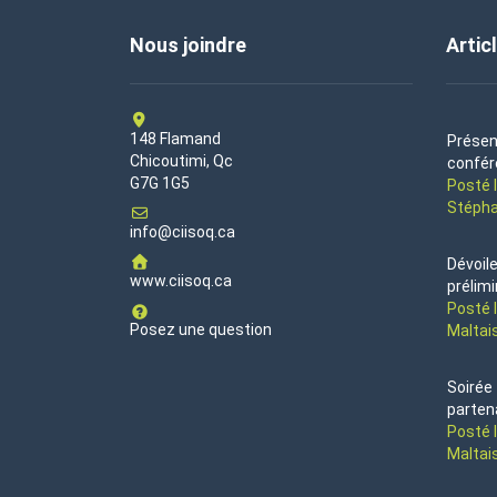
Nous joindre
Artic
148 Flamand
Présen
Chicoutimi, Qc
confér
G7G 1G5
Posté 
Stépha
info@ciisoq.ca
Dévoil
www.ciisoq.ca
prélimi
Posté 
Posez une question
Maltai
Soirée
parten
Posté 
Maltai