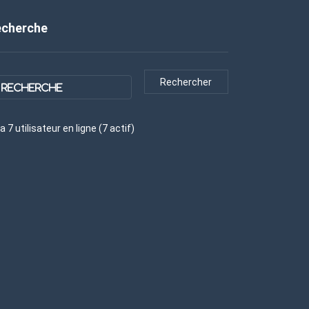
echerche
y a
7
utilisateur
en ligne (
7
actif
)