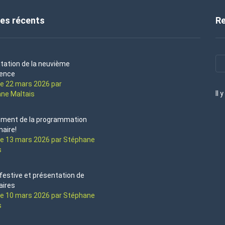
les récents
R
tation de la neuvième
ence
le 22 mars 2026 par
Il 
ne Maltais
ement de la programmation
naire!
le 13 mars 2026 par Stéphane
s
 festive et présentation de
aires
le 10 mars 2026 par Stéphane
s