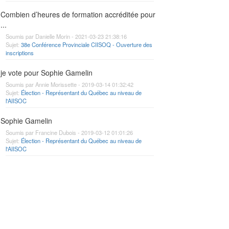
Combien d’heures de formation accréditée pour
...
Soumis par Danielle Morin - 2021-03-23 21:38:16
Sujet:
38e Conférence Provinciale CIISOQ - Ouverture des
inscriptions
je vote pour Sophie Gamelin
Soumis par Annie Morissette - 2019-03-14 01:32:42
Sujet:
Élection - Représentant du Québec au niveau de
l'AIISOC
Sophie Gamelin
Soumis par Francine Dubois - 2019-03-12 01:01:26
Sujet:
Élection - Représentant du Québec au niveau de
l'AIISOC