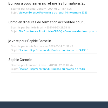
Bonjour à vous jaimerais refaire les formations 2...
Soumis par Chantal Landry - 2024-01-21 18:41:05
Sujet:
Visioconférence Provinciale du jeudi 16 novembre 2023
Combien d’heures de formation accréditée pour ...
Soumis par Danielle Morin - 2021-03-23 21:38:16
Sujet:
38e Conférence Provinciale CIISOQ - Ouverture des inscriptions
je vote pour Sophie Gamelin
Soumis par Annie Morissette - 2019-03-14 01:32:42
Sujet:
Élection - Représentant du Québec au niveau de l'AIISOC
Sophie Gamelin
Soumis par Francine Dubois - 2019-03-12 01:01:26
Sujet:
Élection - Représentant du Québec au niveau de l'AIISOC